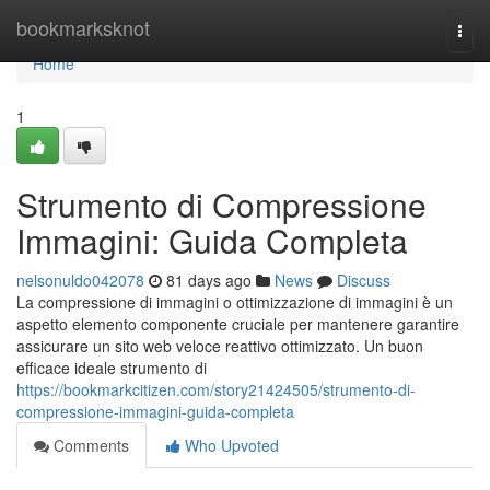
Home
bookmarksknot
Togg
navi
Home
1
Strumento di Compressione
Immagini: Guida Completa
nelsonuldo042078
81 days ago
News
Discuss
La compressione di immagini o ottimizzazione di immagini è un
aspetto elemento componente cruciale per mantenere garantire
assicurare un sito web veloce reattivo ottimizzato. Un buon
efficace ideale strumento di
https://bookmarkcitizen.com/story21424505/strumento-di-
compressione-immagini-guida-completa
Comments
Who Upvoted