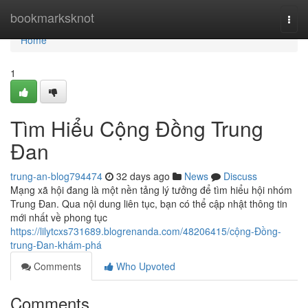
Home
bookmarksknot
Togg
navi
Home
1
Tìm Hiểu Cộng Đồng Trung
Đan
trung-an-blog794474
32 days ago
News
Discuss
Mạng xã hội đang là một nền tảng lý tưởng để tìm hiểu hội nhóm
Trung Đan. Qua nội dung liên tục, bạn có thể cập nhật thông tin
mới nhất về phong tục
https://lilytcxs731689.blogrenanda.com/48206415/cộng-Đồng-
trung-Đan-khám-phá
Comments
Who Upvoted
Comments