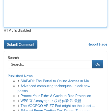
HTML is disabled
Report Page
Search
Go
Published News
1
SIAP4DI: The Portal to Online Access in Ma...
1
Advanced computing techniques unlock new
possib...
1
Protect Your Ride: A Guide to Bike Protection
1
WPS 官方copyright：权威 体验 和 最新
1
The VOOPOO VRIZZ Pod might be the latest ...
1
Edukasi Emas Trading Dari Dasar: Tuntunan ...