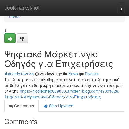
Home
bookmarksknot
Togg
navi
Home
1
Ψηφιακό Μάρκετινγκ:
Οδηγός για Επιχειρήσεις
lilianqldo182844
29 days ago
News
Discuss
Το ηλεκτρονικό marketing αποτελεί μια αποτελεσματική
μέθοδο για κάθε μικρή εταιρεία που στοχεύει να αυξήσει
την της
https://nicolebnep689050.ambien-blog.com/49001626/
Ψηφιακό-Μάρκετινγκ-Οδηγός-για-Επιχειρήσεις
Comments
Who Upvoted
Comments