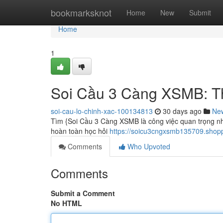
Home
bookmarksknot
Home
New
Submit
Home
1
Soi Cầu 3 Càng XSMB: Th
soi-cau-lo-chinh-xac-100134813
30 days ago
Ne
Tìm {Soi Cầu 3 Càng XSMB là công việc quan trọng nhằ
hoàn toàn học hỏi
https://soicu3cngxsmb135709.sho
Comments
Who Upvoted
Comments
Submit a Comment
No HTML