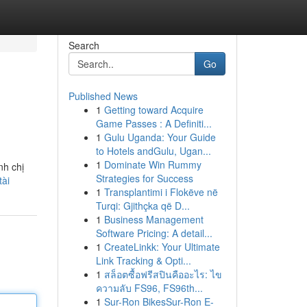
Search
Go
Published News
1
Getting toward Acquire
Game Passes : A Definiti...
1
Gulu Uganda: Your Guide
to Hotels andGulu, Ugan...
1
Dominate Win Rummy
nh chị
Strategies for Success
ài
1
Transplantimi i Flokëve në
Turqi: Gjithçka që D...
1
Business Management
Software Pricing: A detail...
1
CreateLinkk: Your Ultimate
Link Tracking & Opti...
1
สล็อตซื้อฟรีสปินคืออะไร: ไข
ความลับ FS96, FS96th...
1
Sur-Ron BikesSur-Ron E-