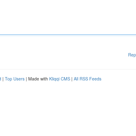
Rep
d
|
Top Users
| Made with
Kliqqi CMS
|
All RSS Feeds