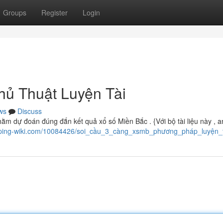
Groups
Register
Login
ủ Thuật Luyện Tài
ws
Discuss
m dự đoán đúng đắn kết quả xổ số Miền Bắc . {Với bộ tài liệu này , a
pping-wiki.com/10084426/soi_cầu_3_càng_xsmb_phương_pháp_luyện_t