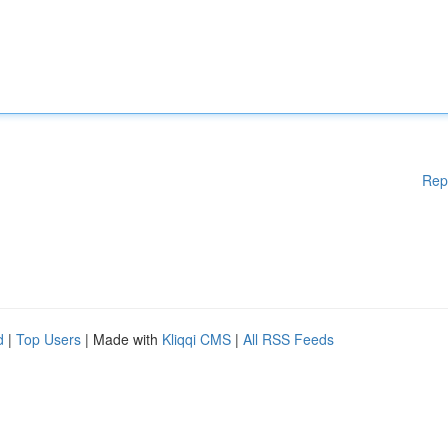
Rep
d
|
Top Users
| Made with
Kliqqi CMS
|
All RSS Feeds