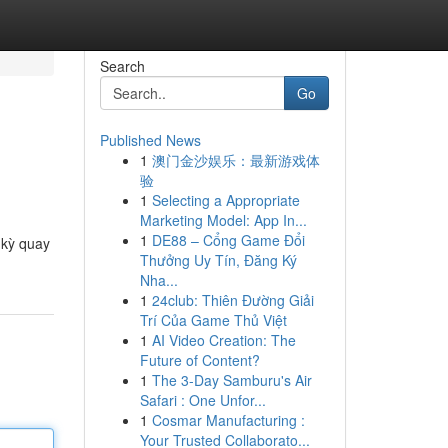
Search
Go
Published News
1
澳门金沙娱乐：最新游戏体
验
1
Selecting a Appropriate
Marketing Model: App In...
1
DE88 – Cổng Game Đổi
 kỳ quay
Thưởng Uy Tín, Đăng Ký
Nha...
1
24club: Thiên Đường Giải
Trí Của Game Thủ Việt
1
AI Video Creation: The
Future of Content?
1
The 3-Day Samburu's Air
Safari : One Unfor...
1
Cosmar Manufacturing :
Your Trusted Collaborato...