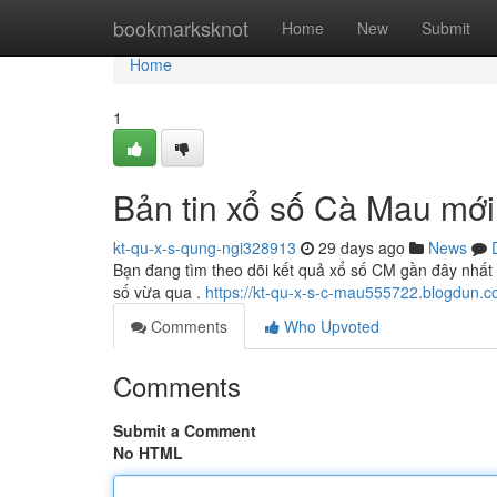
Home
bookmarksknot
Home
New
Submit
Home
1
Bản tin xổ số Cà Mau mới
kt-qu-x-s-qung-ngi328913
29 days ago
News
Bạn đang tìm theo dõi kết quả xổ số CM gần đây nhất ?
số vừa qua .
https://kt-qu-x-s-c-mau555722.blogdun.co
Comments
Who Upvoted
Comments
Submit a Comment
No HTML