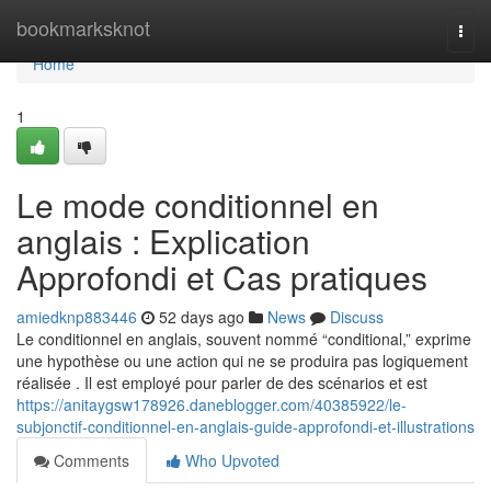
Home
bookmarksknot
Togg
navi
Home
1
Le mode conditionnel en
anglais : Explication
Approfondi et Cas pratiques
amiedknp883446
52 days ago
News
Discuss
Le conditionnel en anglais, souvent nommé “conditional,” exprime
une hypothèse ou une action qui ne se produira pas logiquement
réalisée . Il est employé pour parler de des scénarios et est
https://anitaygsw178926.daneblogger.com/40385922/le-
subjonctif-conditionnel-en-anglais-guide-approfondi-et-illustrations
Comments
Who Upvoted