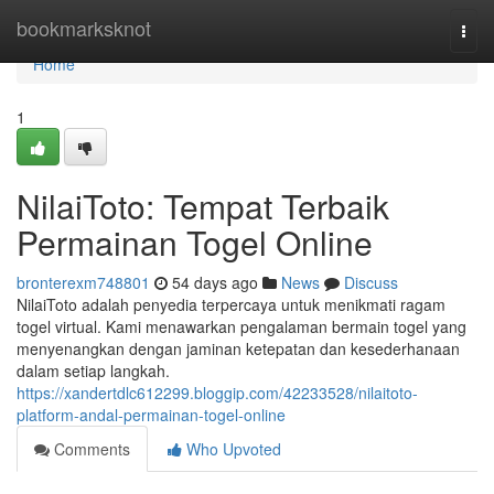
Home
bookmarksknot
Togg
navi
Home
1
NilaiToto: Tempat Terbaik
Permainan Togel Online
bronterexm748801
54 days ago
News
Discuss
NilaiToto adalah penyedia terpercaya untuk menikmati ragam
togel virtual. Kami menawarkan pengalaman bermain togel yang
menyenangkan dengan jaminan ketepatan dan kesederhanaan
dalam setiap langkah.
https://xandertdlc612299.bloggip.com/42233528/nilaitoto-
platform-andal-permainan-togel-online
Comments
Who Upvoted