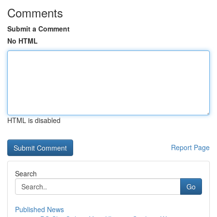
Comments
Submit a Comment
No HTML
HTML is disabled
Report Page
Search
Go
Published News