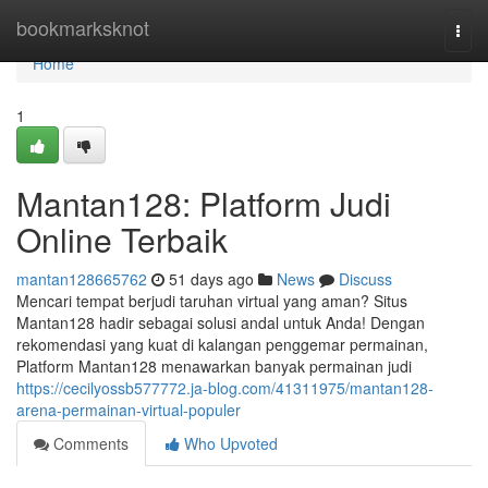
Home
bookmarksknot
Togg
navi
Home
1
Mantan128: Platform Judi
Online Terbaik
mantan128665762
51 days ago
News
Discuss
Mencari tempat berjudi taruhan virtual yang aman? Situs
Mantan128 hadir sebagai solusi andal untuk Anda! Dengan
rekomendasi yang kuat di kalangan penggemar permainan,
Platform Mantan128 menawarkan banyak permainan judi
https://cecilyossb577772.ja-blog.com/41311975/mantan128-
arena-permainan-virtual-populer
Comments
Who Upvoted