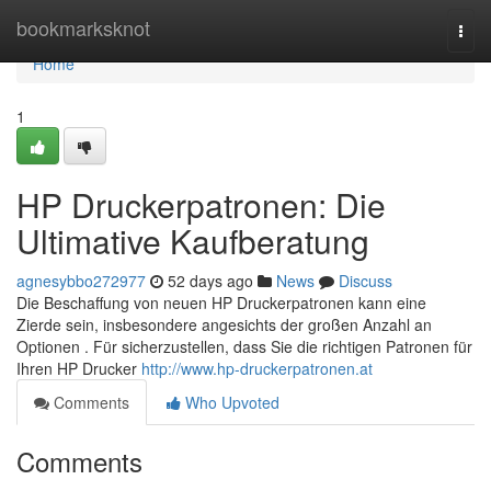
Home
bookmarksknot
Togg
navi
Home
1
HP Druckerpatronen: Die
Ultimative Kaufberatung
agnesybbo272977
52 days ago
News
Discuss
Die Beschaffung von neuen HP Druckerpatronen kann eine
Zierde sein, insbesondere angesichts der großen Anzahl an
Optionen . Für sicherzustellen, dass Sie die richtigen Patronen für
Ihren HP Drucker
http://www.hp-druckerpatronen.at
Comments
Who Upvoted
Comments