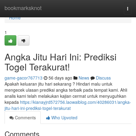
Home
bookmarksknot
Togg
navi
Home
1
Angka Jitu Hari Ini: Prediksi
Togel Terakurat!
game-gacor767713
56 days ago
News
Discuss
Apakah keluaran jitu hari sekarang ? Hindari malu untuk
mengecek ulasan prediksi angka terbaik pada tempat kami. Ahli
analis kami telah melakukan kajian cermat untuk menyuguhkan
kepada
https://kianayjrd572756.laowaiblog.com/40286031/angka-
jitu-hari-ini-prediksi-togel-terakurat
Comments
Who Upvoted
Comments