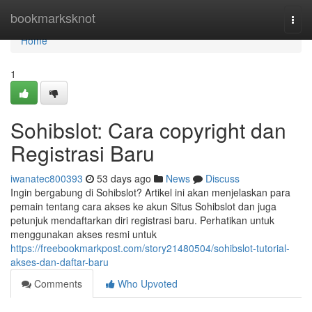
Home
bookmarksknot
Togg
navi
Home
1
Sohibslot: Cara copyright dan
Registrasi Baru
iwanatec800393
53 days ago
News
Discuss
Ingin bergabung di Sohibslot? Artikel ini akan menjelaskan para
pemain tentang cara akses ke akun Situs Sohibslot dan juga
petunjuk mendaftarkan diri registrasi baru. Perhatikan untuk
menggunakan akses resmi untuk
https://freebookmarkpost.com/story21480504/sohibslot-tutorial-
akses-dan-daftar-baru
Comments
Who Upvoted