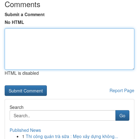
Comments
Submit a Comment
No HTML
HTML is disabled
Report Page
Search
Go
Published News
1
Thi công quán trà sữa : Mẹo xây dựng không...