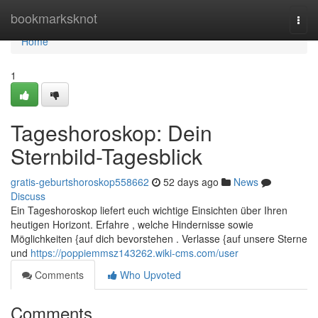
Home
bookmarksknot
Togg
navi
Home
1
Tageshoroskop: Dein
Sternbild-Tagesblick
gratis-geburtshoroskop558662
52 days ago
News
Discuss
Ein Tageshoroskop liefert euch wichtige Einsichten über Ihren
heutigen Horizont. Erfahre , welche Hindernisse sowie
Möglichkeiten {auf dich bevorstehen . Verlasse {auf unsere Sterne
und
https://poppiemmsz143262.wiki-cms.com/user
Comments
Who Upvoted
Comments