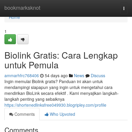
Home
bookmarksknot
Togg
navi
Home
1
Biolink Gratis: Cara Lengkap
untuk Pemula
ammarhfrc768406
54 days ago
News
Discuss
Ingin memulai Biolink gratis? Panduan ini akan untuk
mendampingi siapapun yang ingin untuk mengetahui cara
mendirikan BioLink secara efektif . Kami menyajikan langkah-
langkah penting yang sebaiknya
https://shortenedlinksfree049930.blogripley.com/profile
Comments
Who Upvoted
Comments