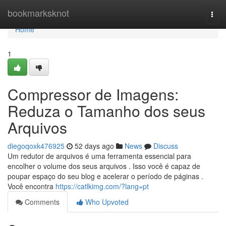
Home
bookmarksknot
Togg
navi
Home
1
Compressor de Imagens:
Reduza o Tamanho dos seus
Arquivos
diegoqoxk476925
52 days ago
News
Discuss
Um redutor de arquivos é uma ferramenta essencial para
encolher o volume dos seus arquivos . Isso você é capaz de
poupar espaço do seu blog e acelerar o período de páginas .
Você encontra
https://catlkimg.com/?lang=pt
Comments
Who Upvoted