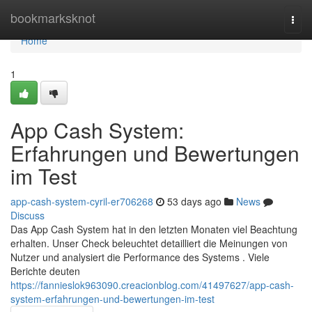
Home
bookmarksknot
Togg
navi
Home
1
App Cash System:
Erfahrungen und Bewertungen
im Test
app-cash-system-cyril-er706268
53 days ago
News
Discuss
Das App Cash System hat in den letzten Monaten viel Beachtung
erhalten. Unser Check beleuchtet detailliert die Meinungen von
Nutzer und analysiert die Performance des Systems . Viele
Berichte deuten
https://fannieslok963090.creacionblog.com/41497627/app-cash-
system-erfahrungen-und-bewertungen-im-test