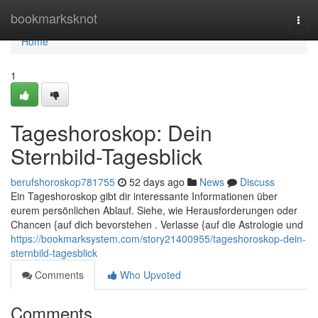
Home
bookmarksknot
Togg
navi
Home
1
Tageshoroskop: Dein
Sternbild-Tagesblick
berufshoroskop781755
52 days ago
News
Discuss
Ein Tageshoroskop gibt dir interessante Informationen über
eurem persönlichen Ablauf. Siehe, wie Herausforderungen oder
Chancen {auf dich bevorstehen . Verlasse {auf die Astrologie und
https://bookmarksystem.com/story21400955/tageshoroskop-dein-
sternbild-tagesblick
Comments
Who Upvoted
Comments