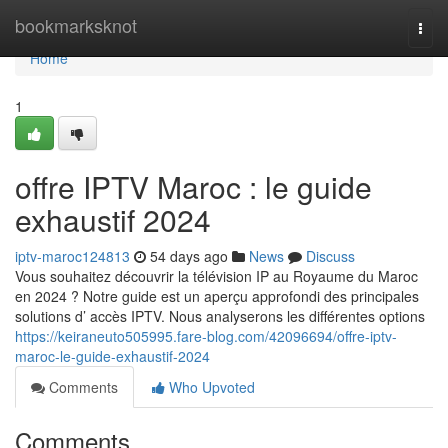
Home
bookmarksknot
Togg
navi
Home
1
offre IPTV Maroc : le guide
exhaustif 2024
iptv-maroc124813
54 days ago
News
Discuss
Vous souhaitez découvrir la télévision IP au Royaume du Maroc
en 2024 ? Notre guide est un aperçu approfondi des principales
solutions d’ accès IPTV. Nous analyserons les différentes options
https://keiraneuto505995.fare-blog.com/42096694/offre-iptv-
maroc-le-guide-exhaustif-2024
Comments
Who Upvoted
Comments