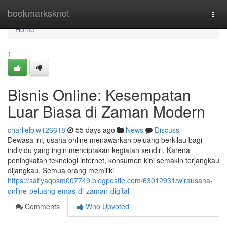
Home
bookmarksknot
Togg
navi
Home
1
Bisnis Online: Kesempatan
Luar Biasa di Zaman Modern
charlielbjw126618
55 days ago
News
Discuss
Dewasa ini, usaha online menawarkan peluang berkilau bagi
individu yang ingin menciptakan kegiatan sendiri. Karena
peningkatan teknologi internet, konsumen kini semakin terjangkau
dijangkau. Semua orang memiliki
https://safiyaqosm007749.blogpostie.com/63012931/wirausaha-
online-peluang-emas-di-zaman-digital
Comments
Who Upvoted