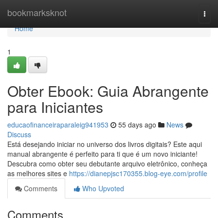
Home
bookmarksknot
Togg
navi
Home
1
Obter Ebook: Guia Abrangente
para Iniciantes
educaofinanceiraparaleig941953
55 days ago
News
Discuss
Está desejando iniciar no universo dos livros digitais? Este aqui
manual abrangente é perfeito para ti que é um novo iniciante!
Descubra como obter seu debutante arquivo eletrônico, conheça
as melhores sites e
https://dianepjsc170355.blog-eye.com/profile
Comments
Who Upvoted
Comments