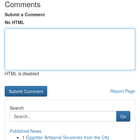
Comments
Submit a Comment
No HTML
HTML is disabled
Report Page
Search
Go
Published News
1
Egyptian Artisanal Souvenirs from the City