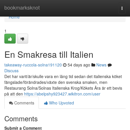
Home
bookmarksknot
Togg
navi
Home
1
En Smakresa till Italien
takeaway-ruccola-solna191120
54 days ago
News
Discuss
Det har varit/är/skulle vara en lång tid sedan det italienska köket
fängslade/förändrades/växte den svenska smaken, men
Restaurang Solna/Solnas Italienska Krog/Kökets Ära är ett bevis
på att den
https://abelpshy923427.wikitron.com/user
Comments
Who Upvoted
Comments
Submit a Comment