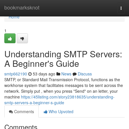
Home
bookmarksknot
Togg
navi
Home
1
Understanding SMTP Servers:
A Beginner's Guide
smtp662190
53 days ago
News
Discuss
SMTP, or Standard Mail Transmission Protocol, functions as the
workhorse system that facilitates messages to be sent across the
network. Simply put , when you press "Send" on an letter, your
machine
https://45listing.com/story23818635/understanding-
smtp-servers-a-beginner-s-guide
Comments
Who Upvoted
Comments