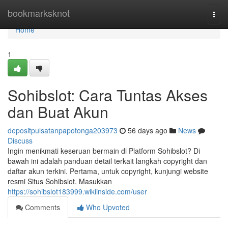
Home
bookmarksknot
Togg
navi
Home
1
Sohibslot: Cara Tuntas Akses
dan Buat Akun
depositpulsatanpapotonga203973
56 days ago
News
Discuss
Ingin menikmati keseruan bermain di Platform Sohibslot? Di
bawah ini adalah panduan detail terkait langkah copyright dan
daftar akun terkini. Pertama, untuk copyright, kunjungi website
resmi Situs Sohibslot. Masukkan
https://sohibslot183999.wikiinside.com/user
Comments
Who Upvoted