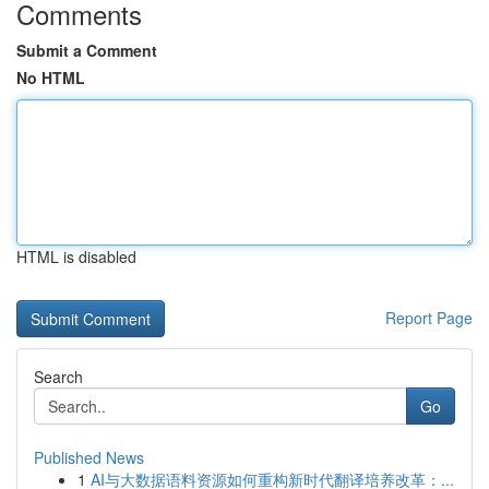
Comments
Submit a Comment
No HTML
HTML is disabled
Report Page
Search
Go
Published News
1
AI与大数据语料资源如何重构新时代翻译培养改革：...