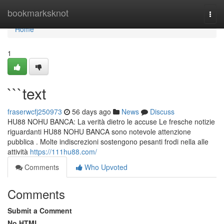
Home
bookmarksknot
Togg
navi
Home
1
```text
fraserwcfj250973
56 days ago
News
Discuss
HU88 NOHU BANCA: La verità dietro le accuse Le fresche notizie
riguardanti HU88 NOHU BANCA sono notevole attenzione
pubblica . Molte indiscrezioni sostengono pesanti frodi nella alle
attività
https://111hu88.com/
Comments
Who Upvoted
Comments
Submit a Comment
No HTML