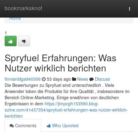
Home
bookmarksknot
Togg
navi
Home
1
Spryfuel Erfahrungen: Was
Nutzer wirklich berichten
finnianldga940306
53 days ago
News
Discuss
Die Bewertungen zu Spryfuel sind unterschiedlich . Viele
Anwender loben die Produkte für ihre Qualität , insbesondere im
Bereich Online-Marketing. Einige erwähnen von deutlichen
Ergebnissen in dem
https://jimpcgh153590.blog-
ezine.com/41437354/spryfuel-erfahrungen-was-nutzer-wirklich-
berichten
Comments
Who Upvoted