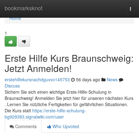
Home
bookmarksknot
Togg
navi
Home
1
Erste Hilfe Kurs Braunschweig:
Jetzt Anmelden!
erstehilfekursnachdguvvo145753
56 days ago
News
Discuss
Sichern Sie sich einen wichtige Erste-Hilfe-Schulung in
Braunschweig! Anmelden Sie jetzt hier für unseren nächsten Kurs
. Lernen Sie nützliche Fertigkeiten für gefährlichen Situationen.
Die Kurs statt
https://erste-hilfe-schulung-
bg929383.signalwiki.com/user
Comments
Who Upvoted