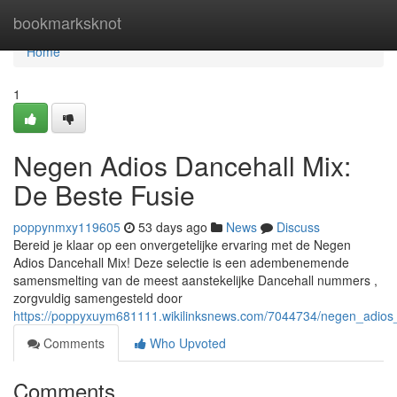
Home
bookmarksknot
Home
1
Negen Adios Dancehall Mix:
De Beste Fusie
poppynmxy119605
53 days ago
News
Discuss
Bereid je klaar op een onvergetelijke ervaring met de Negen
Adios Dancehall Mix! Deze selectie is een adembenemende
samensmelting van de meest aanstekelijke Dancehall nummers ,
zorgvuldig samengesteld door
https://poppyxuym681111.wikilinksnews.com/7044734/negen_adios
Comments
Who Upvoted
Comments