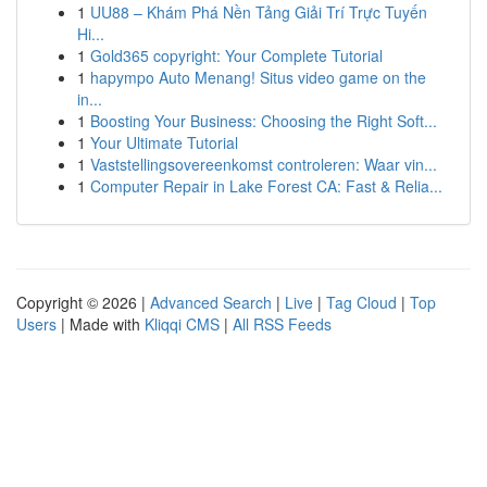
1
UU88 – Khám Phá Nền Tảng Giải Trí Trực Tuyến
Hi...
1
Gold365 copyright: Your Complete Tutorial
1
hapympo Auto Menang! Situs video game on the
in...
1
Boosting Your Business: Choosing the Right Soft...
1
Your Ultimate Tutorial
1
Vaststellingsovereenkomst controleren: Waar vin...
1
Computer Repair in Lake Forest CA: Fast & Relia...
Copyright © 2026 |
Advanced Search
|
Live
|
Tag Cloud
|
Top
Users
| Made with
Kliqqi CMS
|
All RSS Feeds