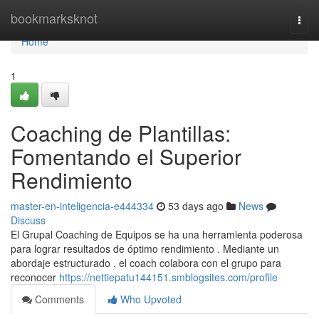
Home
bookmarksknot
Togg
navi
Home
1
Coaching de Plantillas:
Fomentando el Superior
Rendimiento
master-en-inteligencia-e444334
53 days ago
News
Discuss
El Grupal Coaching de Equipos se ha una herramienta poderosa
para lograr resultados de óptimo rendimiento . Mediante un
abordaje estructurado , el coach colabora con el grupo para
reconocer
https://nettiepatu144151.smblogsites.com/profile
Comments
Who Upvoted