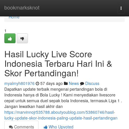
Home
bookmarksknot
Togg
navi
Home
1
Hasil Lucky Live Score
Indonesia Terbaru Hari Ini &
Skor Pertandingan!
myalmyh801976
57 days ago
News
Discuss
Dapatkan update terbaik mengenai pertandingan bola di
Indonesia hanya di Bola Lucky ! Kami menyediakan livescore
cepat untuk semua duel sepak bola Indonesia, termasuk Liga 1 .
Jangan lewatkan hasil akhir dan
https://marvinnojr535788.aboutyoublog.com/53860746/hasil-
lucky-update-skor-indonesia-paling-update-hasil-pertandingan
Comments
Who Upvoted