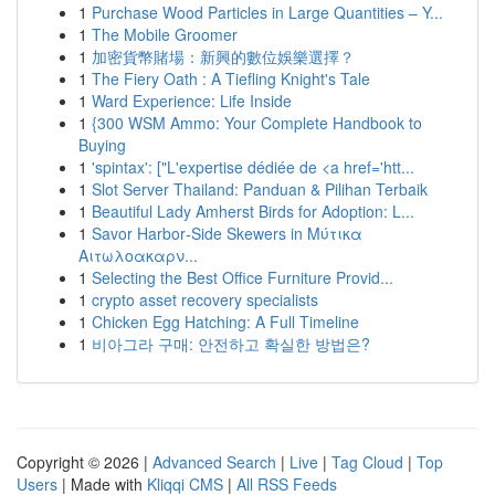
1
Purchase Wood Particles in Large Quantities – Y...
1
The Mobile Groomer
1
加密貨幣賭場：新興的數位娛樂選擇？
1
The Fiery Oath : A Tiefling Knight's Tale
1
Ward Experience: Life Inside
1
{300 WSM Ammo: Your Complete Handbook to
Buying
1
'spintax': ["L'expertise dédiée de <a href='htt...
1
Slot Server Thailand: Panduan & Pilihan Terbaik
1
Beautiful Lady Amherst Birds for Adoption: L...
1
Savor Harbor‑Side Skewers in Μύτικα
Αιτωλοακαρν...
1
Selecting the Best Office Furniture Provid...
1
crypto asset recovery specialists
1
Chicken Egg Hatching: A Full Timeline
1
비아그라 구매: 안전하고 확실한 방법은?
Copyright © 2026 |
Advanced Search
|
Live
|
Tag Cloud
|
Top
Users
| Made with
Kliqqi CMS
|
All RSS Feeds