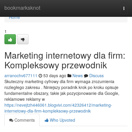
Home
bookmarksknot
Togg
navi
Home
1
Marketing internetowy dla firm:
Kompleksowy przewodnik
arranochv677111
53 days ago
News
Discuss
Skuteczny marketing cyfrowy dla firm wymaga zrozumienia
rozległego zakresu . Niniejszy poradnik krok po kroku opisuje
fundamentalne obszary, takie jak pozycjonowanie dla Google,
reklamowe reklamy w
https://nevejtzh446061.blogvivi.com/42326412/marketing-
internetowy-dla-firm-kompleksowy-przewodnik
Comments
Who Upvoted