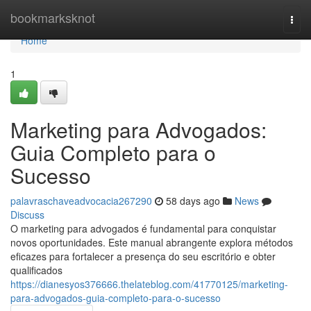
Home
bookmarksknot
Togg
navi
Home
1
Marketing para Advogados:
Guia Completo para o
Sucesso
palavraschaveadvocacia267290
58 days ago
News
Discuss
O marketing para advogados é fundamental para conquistar
novos oportunidades. Este manual abrangente explora métodos
eficazes para fortalecer a presença do seu escritório e obter
qualificados
https://dianesyos376666.thelateblog.com/41770125/marketing-
para-advogados-guia-completo-para-o-sucesso