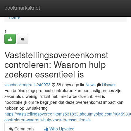
Home
bookmarksknot
Home
1
Vaststellingsovereenkomst
controleren: Waarom hulp
zoeken essentieel is
vsocheckengratis240973
58 days ago
News
Discuss
Een beëindigingsprotocol controleren kan een lastig proces zijn,
zeker als u weinig inzicht hebt met arbeidsrecht. Het is
noodzakelijk om te begrijpen dat deze overeenkomst impact kan
hebben op uw uitkering
https://vaststellingsovereenkoms531833.shoutmyblog.com/40459806
controleren-waarom-hulp-zoeken-essentieel-is
Comments
Who Upvoted