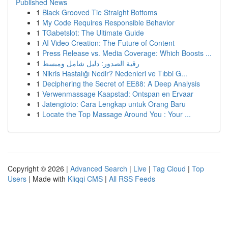
Published News
1
Black Grooved Tie Straight Bottoms
1
My Code Requires Responsible Behavior
1
TGabetslot: The Ultimate Guide
1
AI Video Creation: The Future of Content
1
Press Release vs. Media Coverage: Which Boosts ...
1
رقية الصدور: دليل شامل ومبسط
1
Nikris Hastalığı Nedir? Nedenleri ve Tıbbi G...
1
Deciphering the Secret of EE88: A Deep Analysis
1
Verwenmassage Kaapstad: Ontspan en Ervaar
1
Jatengtoto: Cara Lengkap untuk Orang Baru
1
Locate the Top Massage Around You : Your ...
Copyright © 2026 |
Advanced Search
|
Live
|
Tag Cloud
|
Top
Users
| Made with
Kliqqi CMS
|
All RSS Feeds