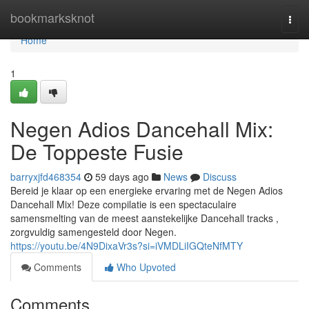
Home
bookmarksknot
Togg
navi
Home
1
Negen Adios Dancehall Mix:
De Toppeste Fusie
barryxjfd468354
59 days ago
News
Discuss
Bereid je klaar op een energieke ervaring met de Negen Adios
Dancehall Mix! Deze compilatie is een spectaculaire
samensmelting van de meest aanstekelijke Dancehall tracks ,
zorgvuldig samengesteld door Negen.
https://youtu.be/4N9DixaVr3s?si=iVMDLiIGQteNfMTY
Comments
Who Upvoted
Comments