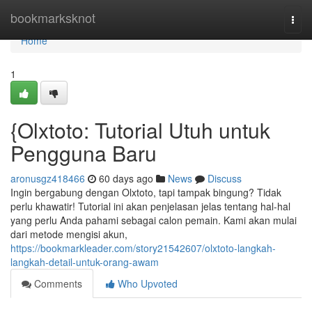
Home
bookmarksknot
Togg
navi
Home
1
{Olxtoto: Tutorial Utuh untuk
Pengguna Baru
aronusgz418466
60 days ago
News
Discuss
Ingin bergabung dengan Olxtoto, tapi tampak bingung? Tidak
perlu khawatir! Tutorial ini akan penjelasan jelas tentang hal-hal
yang perlu Anda pahami sebagai calon pemain. Kami akan mulai
dari metode mengisi akun,
https://bookmarkleader.com/story21542607/olxtoto-langkah-
langkah-detail-untuk-orang-awam
Comments
Who Upvoted