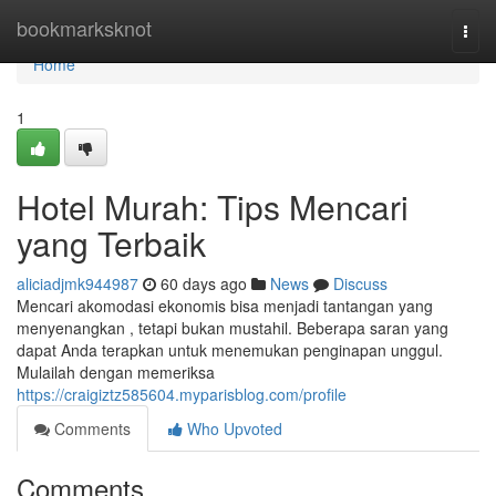
Home
bookmarksknot
Togg
navi
Home
1
Hotel Murah: Tips Mencari
yang Terbaik
aliciadjmk944987
60 days ago
News
Discuss
Mencari akomodasi ekonomis bisa menjadi tantangan yang
menyenangkan , tetapi bukan mustahil. Beberapa saran yang
dapat Anda terapkan untuk menemukan penginapan unggul.
Mulailah dengan memeriksa
https://craigiztz585604.myparisblog.com/profile
Comments
Who Upvoted
Comments