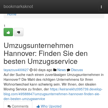
Home
bookmarksknot
Togg
navi
Home
1
Umzugsunternehmen
Hannover: Finden Sie den
besten Umzugsservice
tayazcux400627
60 days ago
News
Discuss
Auf der Suche nach einem zuverlässigen Umzugsunternehmen in
Hannover? Die Wahl des richtigen Unternehmens für Ihren
Wohnortwechsel kann schwierig sein. Wir Ihnen, den idealen
Moving Service zu finden, der
https://keiranekhz095739.develop-
blog.com/49588847/umzugsunternehmen-hannover-finden-sie-
den-besten-umzugsservice
Comments
Who Upvoted