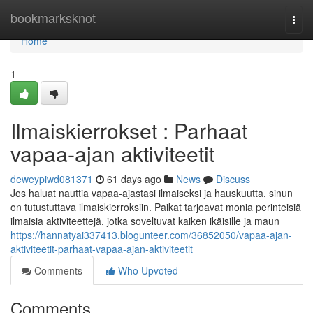
Home
bookmarksknot
Togg
navi
Home
1
Ilmaiskierrokset : Parhaat
vapaa-ajan aktiviteetit
deweypiwd081371
61 days ago
News
Discuss
Jos haluat nauttia vapaa-ajastasi ilmaiseksi ja hauskuutta, sinun
on tutustuttava ilmaiskierroksiin. Paikat tarjoavat monia perinteisiä
ilmaisia aktiviteettejä, jotka soveltuvat kaiken ikäisille ja maun
https://hannatyai337413.blogunteer.com/36852050/vapaa-ajan-
aktiviteetit-parhaat-vapaa-ajan-aktiviteetit
Comments
Who Upvoted
Comments