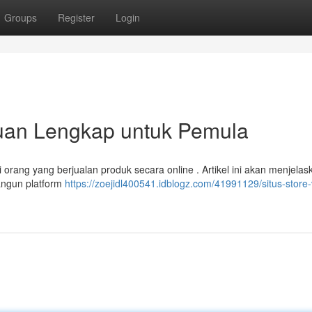
Groups
Register
Login
duan Lengkap untuk Pemula
i orang yang berjualan produk secara online . Artikel ini akan menjelas
angun platform
https://zoejidl400541.idblogz.com/41991129/situs-store-v