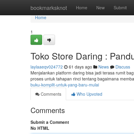
Home
bookmarksknot
Home
New
Submit
Home
1
Toko Store Daring : Pan
laylaaeqv024772
61 days ago
News
Discuss
Menjalankan platform daring bisa jadi terasa rumit bag
proses untuk tahapan rinci tentang bagaimana memb
buku-komplit-untuk-yang-baru-mulai
Comments
Who Upvoted
Comments
Submit a Comment
No HTML