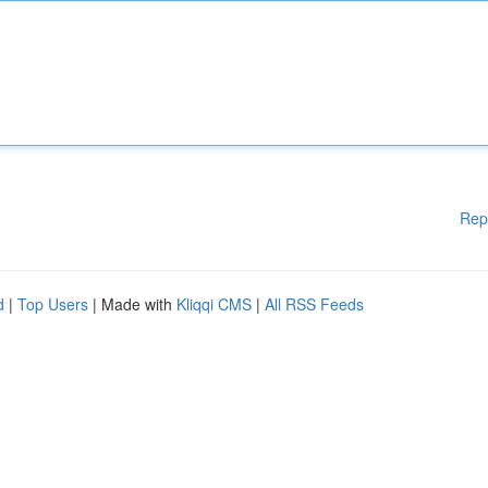
Rep
d
|
Top Users
| Made with
Kliqqi CMS
|
All RSS Feeds