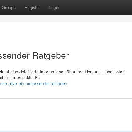
Groups
Register
Login
assender Ratgeber
et eine detaillierte Informationen über ihre Herkunft , Inhaltsstoff-
chtlichen Aspekte. Es
he-pilze-ein-umfassender-leitfaden