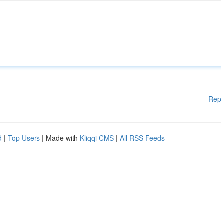
Rep
d
|
Top Users
| Made with
Kliqqi CMS
|
All RSS Feeds