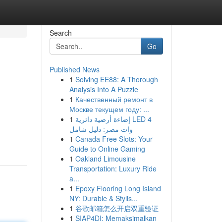
Search
Go
Published News
1
Solving EE88: A Thorough
Analysis Into A Puzzle
1
Качественный ремонт в
Москве текущем году: ...
1
إضاءة أرضية دائرية LED 4
وات مصر: دليل شامل
1
Canada Free Slots: Your
Guide to Online Gaming
1
Oakland Limousine
Transportation: Luxury Ride
a...
1
Epoxy Flooring Long Island
NY: Durable & Stylis...
1
谷歌邮箱怎么开启双重验证
1
SIAP4DI: Memaksimalkan