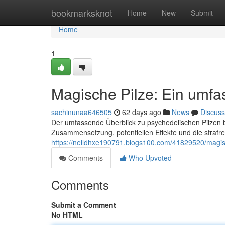
Home
bookmarksknot
Home
New
Submit
Home
1
Magische Pilze: Ein umf
sachinunaa646505
62 days ago
News
Discuss
Der umfassende Überblick zu psychedelischen Pilzen biet
Zusammensetzung, potentiellen Effekte und die strafre
https://neildhxe190791.blogs100.com/41829520/magisc
Comments
Who Upvoted
Comments
Submit a Comment
No HTML