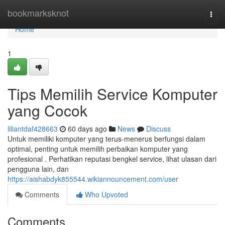
Home
bookmarksknot
Togg
navi
Home
1
Tips Memilih Service Komputer
yang Cocok
liliantdaf428663
60 days ago
News
Discuss
Untuk memiliki komputer yang terus-menerus berfungsi dalam
optimal, penting untuk memilih perbaikan komputer yang
profesional . Perhatikan reputasi bengkel service, lihat ulasan dari
pengguna lain, dan
https://aishabdyk855544.wikiannouncement.com/user
Comments
Who Upvoted
Comments