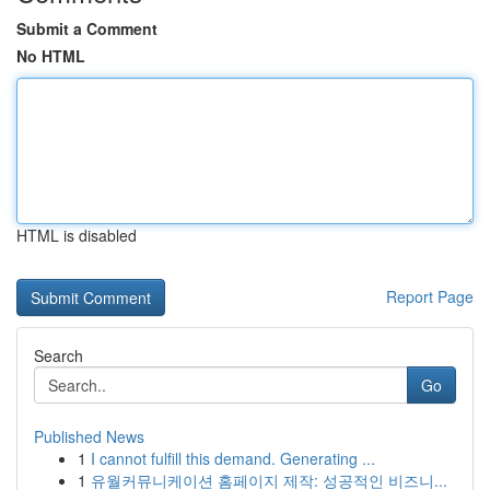
Submit a Comment
No HTML
HTML is disabled
Report Page
Search
Go
Published News
1
I cannot fulfill this demand. Generating ...
1
유월커뮤니케이션 홈페이지 제작: 성공적인 비즈니...