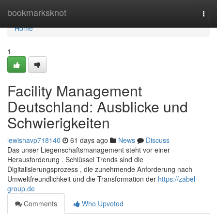
Home
bookmarksknot
Togg
navi
Home
1
Facility Management
Deutschland: Ausblicke und
Schwierigkeiten
lewishavp718140
61 days ago
News
Discuss
Das unser Liegenschaftsmanagement steht vor einer
Herausforderung . Schlüssel Trends sind die
Digitalisierungsprozess , die zunehmende Anforderung nach
Umweltfreundlichkeit und die Transformation der
https://zabel-
group.de
Comments
Who Upvoted