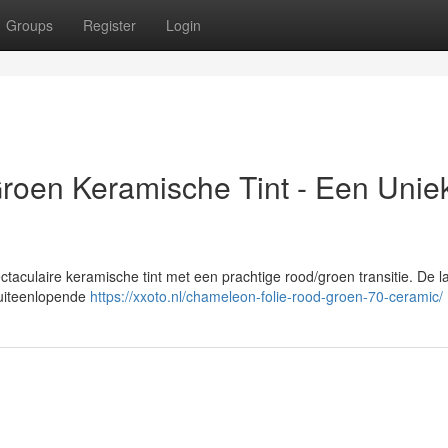
Groups
Register
Login
roen Keramische Tint - Een Unie
aculaire keramische tint met een prachtige rood/groen transitie. De la
 uiteenlopende
https://xxoto.nl/chameleon-folie-rood-groen-70-ceramic/