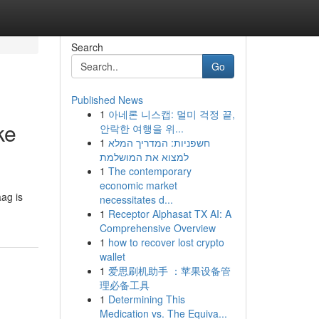
Search
Go
Published News
1
아네론 니스캡: 멀미 걱정 끝,
ke
안락한 여행을 위...
1
חשפניות: המדריך המלא
למצוא את המושלמת
1
The contemporary
economic market
ag is
necessitates d...
1
Receptor Alphasat TX AI: A
Comprehensive Overview
1
how to recover lost crypto
wallet
1
爱思刷机助手 ：苹果设备管
理必备工具
1
Determining This
Medication vs. The Equiva...