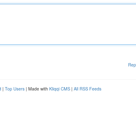
Rep
d
|
Top Users
| Made with
Kliqqi CMS
|
All RSS Feeds