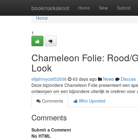
Home
bookmarksknot
Home
New
Submit
Home
1
Chameleon Folie: Rood/G
Look
elijahmycs652936
63 days ago
News
Discuss
Deze bijzondere Chameleon Folie presenteert een spect
ontworpen om een bijzondere uiterlijk te creëren voor
Comments
Who Upvoted
Comments
Submit a Comment
No HTML