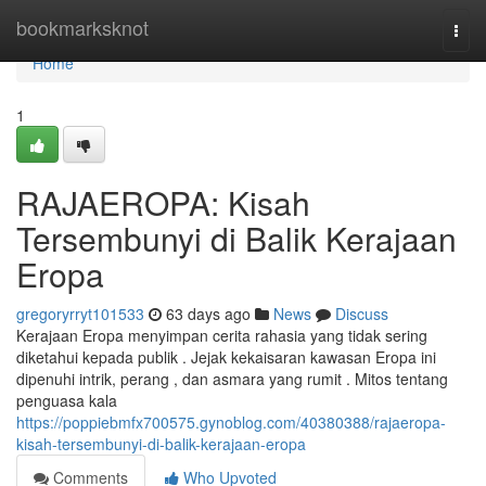
Home
bookmarksknot
Togg
navi
Home
1
RAJAEROPA: Kisah
Tersembunyi di Balik Kerajaan
Eropa
gregoryrryt101533
63 days ago
News
Discuss
Kerajaan Eropa menyimpan cerita rahasia yang tidak sering
diketahui kepada publik . Jejak kekaisaran kawasan Eropa ini
dipenuhi intrik, perang , dan asmara yang rumit . Mitos tentang
penguasa kala
https://poppiebmfx700575.gynoblog.com/40380388/rajaeropa-
kisah-tersembunyi-di-balik-kerajaan-eropa
Comments
Who Upvoted