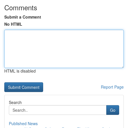
Comments
Submit a Comment
No HTML
HTML is disabled
Report Page
Search
Go
Published News