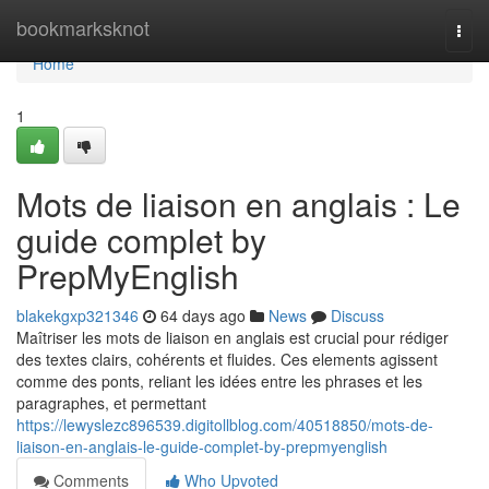
Home
bookmarksknot
Togg
navi
Home
1
Mots de liaison en anglais : Le
guide complet by
PrepMyEnglish
blakekgxp321346
64 days ago
News
Discuss
Maîtriser les mots de liaison en anglais est crucial pour rédiger
des textes clairs, cohérents et fluides. Ces elements agissent
comme des ponts, reliant les idées entre les phrases et les
paragraphes, et permettant
https://lewyslezc896539.digitollblog.com/40518850/mots-de-
liaison-en-anglais-le-guide-complet-by-prepmyenglish
Comments
Who Upvoted