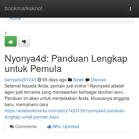
Home
bookmarksknot
Togg
navi
Home
1
Nyonya4d: Panduan Lengkap
untuk Pemula
barryjaix291243
65 days ago
News
Discuss
Selamat kepada Anda, pemain judi online ! Nyonya4d adalah
agen judi ternama yang menawarkan berbagai taruhan seru .
Panduan ini akan untuk menjelaskan Anda, khususnya anggota
baru, memahami cara
https://ariabookmarks.com/story7423135/nyonya4d-panduan-
lengkap-untuk-pemain-baru
Comments
Who Upvoted