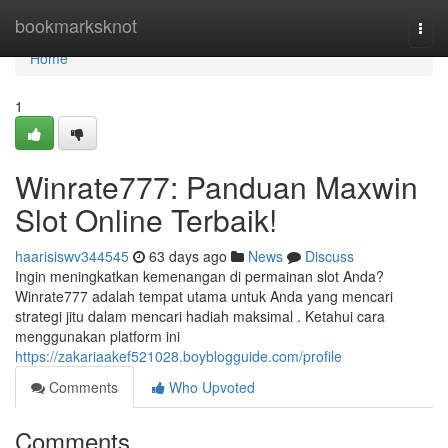
Home
bookmarksknot
Togg
navi
Home
1
Winrate777: Panduan Maxwin
Slot Online Terbaik!
haarisiswv344545
63 days ago
News
Discuss
Ingin meningkatkan kemenangan di permainan slot Anda?
Winrate777 adalah tempat utama untuk Anda yang mencari
strategi jitu dalam mencari hadiah maksimal . Ketahui cara
menggunakan platform ini
https://zakariaakef521028.boyblogguide.com/profile
Comments
Who Upvoted
Comments