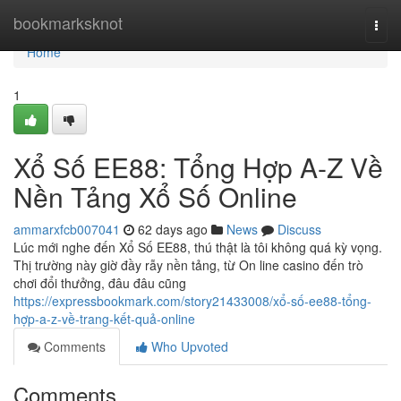
Home
bookmarksknot
Togg
navi
Home
1
Xổ Số EE88: Tổng Hợp A-Z Về
Nền Tảng Xổ Số Online
ammarxfcb007041
62 days ago
News
Discuss
Lúc mới nghe đến Xổ Số EE88, thú thật là tôi không quá kỳ vọng.
Thị trường này giờ đầy rẫy nền tảng, từ On line casino đến trò
chơi đổi thưởng, đâu đâu cũng
https://expressbookmark.com/story21433008/xổ-số-ee88-tổng-
hợp-a-z-về-trang-kết-quả-online
Comments
Who Upvoted
Comments